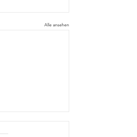
Alle ansehen
rnierdaten
nd fixiert,