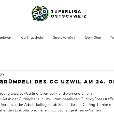
Superliga
Ostschweiz
unioren
Curlingschule
Sport-verein-t
Dolly Shot
V
020
 Grümpeli des CC Uzwil am 24. 
tragung unseres «Curling-Grümpeli» und während einem
Alt in der Curlinghalle in Uzwil zum geselligen Curling-Spass treffe
 Vereins- oder Arbeitskollegen, ob Sie an diesem Curling-Turnier m
henden Link plus originellen (nicht zu langen) Team-Namen.