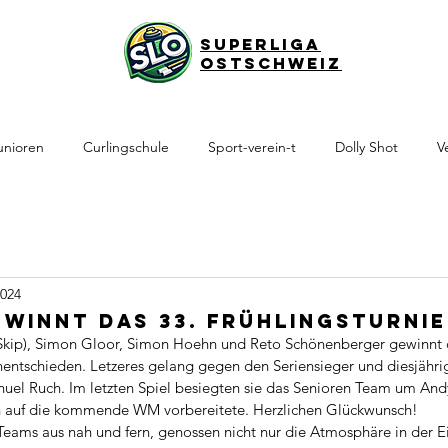
Superliga
Ostschweiz
unioren
Curlingschule
Sport-verein-t
Dolly Shot
V
2024
ewinnt das 33. Frühlingsturnie
Skip), Simon Gloor, Simon Hoehn und Reto Schönenberger gewinnt d
entschieden. Letzeres gelang gegen den Seriensieger und diesjähri
uel Ruch. Im letzten Spiel besiegten sie das Senioren Team um And
h auf die kommende WM vorbereitete. Herzlichen Glückwunsch!
 Teams aus nah und fern, genossen nicht nur die Atmosphäre in der E