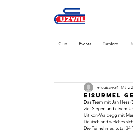
Club
Events
Turniere
J
mlouisch
24. März 
Eisurmel g
Das Team mit Jan Hess (
vier Siegen und einem Un
Uitikon-Waldegg mit Man
Deutschland welches sic
Die Teilnehmer, total 34