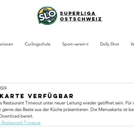
Superliga
Ostschweiz
unioren
Curlingschule
Sport-verein-t
Dolly Shot
V
2024
karte verfügbar
 Restaurant Timeout unter neuer Leitung wieder geöffnet sein. Für 
gerne das Beste aus der Küche präsentieren. Die Menuekarte ist bere
ownload bereit. 
s Restaurant Timeout