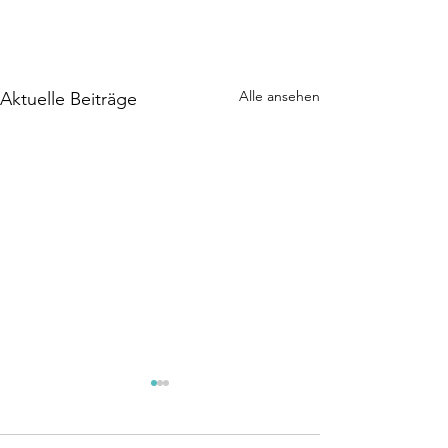
Alle ansehen
Aktuelle Beiträge
Eröffnungsturnier
Turnier
19. und 20.9.2026
sind fixi