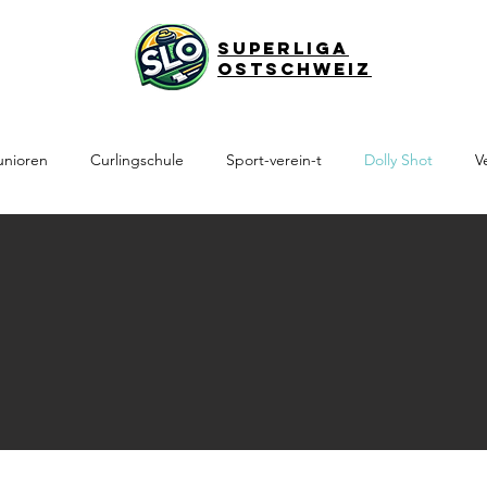
Superliga
Ostschweiz
unioren
Curlingschule
Sport-verein-t
Dolly Shot
V