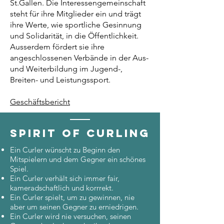
St.Gallen. Die Interessengemeinschaft
steht für ihre Mitglieder ein und trägt
ihre Werte, wie sportliche Gesinnung
und Solidarität, in die Öffentlichkeit.
Ausserdem fördert sie ihre
angeschlossenen Verbände in der Aus-
und Weiterbildung im Jugend-,
Breiten- und Leistungssport.
Geschäftsbericht
Spirit of curling
Ein Curler wünscht zu Beginn den
Mitspielern und dem Gegner ein schönes
Spiel.
Ein Curler verhält sich immer fair,
kameradschaftlich und korrrekt.
Ein Curler spielt, um zu gewinnen, nie
aber um seinen Gegner zu erniedrigen.
Ein Curler wird nie versuchen, seinen