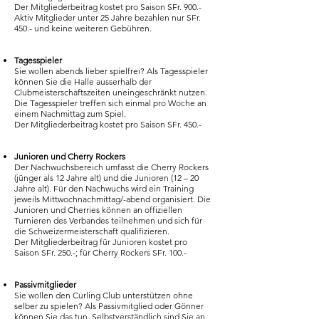
Der Mitgliederbeitrag kostet pro Saison SFr. 900.-
Aktiv Mitglieder unter 25 Jahre bezahlen nur SFr.
450.- und keine weiteren Gebühren.
Tagesspieler
Sie wollen abends lieber spielfrei? Als Tagesspieler
können Sie die Halle ausserhalb der
Clubmeisterschaftszeiten uneingeschränkt nutzen.
Die Tagesspieler treffen sich einmal pro Woche an
einem Nachmittag zum Spiel.
Der Mitgliederbeitrag kostet pro Saison SFr. 450.-
Junioren und Cherry Rockers
Der Nachwuchsbereich umfasst die Cherry Rockers
(jünger als 12 Jahre alt) und die Junioren (12 – 20
Jahre alt). Für den Nachwuchs wird ein Training
jeweils Mittwochnachmittag/-abend organisiert. Die
Junioren und Cherries können an offiziellen
Turnieren des Verbandes teilnehmen und sich für
die Schweizermeisterschaft qualifizieren.
Der Mitgliederbeitrag für Junioren kostet pro
Saison SFr. 250.-; für Cherry Rockers SFr. 100.-
Passivmitglieder
Sie wollen den Curling Club unterstützen ohne
selber zu spielen? Als Passivmitglied oder Gönner
können Sie das tun. Selbstverständlich sind Sie an