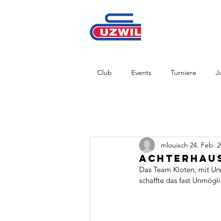
Club
Events
Turniere
J
mlouisch
24. Feb. 
Achterhaus
Das Team Kloten, mit Ur
schaffte das fast Unmögl