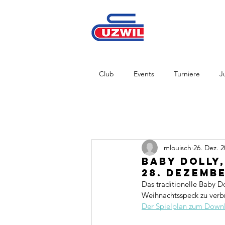
Club
Events
Turniere
J
mlouisch
26. Dez. 
Baby Dolly,
28. Dezemb
Das traditionelle Baby D
Weihnachtsspeck zu verbr
Der Spielplan zum Downlo