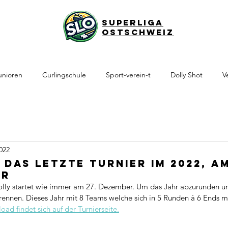
Superliga
Ostschweiz
unioren
Curlingschule
Sport-verein-t
Dolly Shot
V
2022
 das letzte Turnier im 2022, am
er
olly startet wie immer am 27. Dezember. Um das Jahr abzurunden un
ennen. Dieses Jahr mit 8 Teams welche sich in 5 Runden à 6 Ends m
ad findet sich auf der Turnierseite.