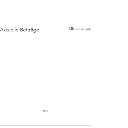
Alle ansehen
Aktuelle Beiträge
Eröffnungsturnier
Turnier
19. und 20.9.2026
sind fixi