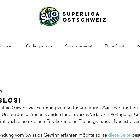
Superliga
Ostschweiz
unioren
Curlingschule
Sport-verein-t
Dolly Shot
V
3
slos!
ollen Gewinn zur Föderung von Kultur und Sport. Auch wir durften s
n. Unsere Junior*innen standen für ein kurzes Video zur Verfügung. U
bt auch einen kleinen Einblick in eine Trainingsstunde. Neu ist dies
ndung vom Swisslos Gewinn erfahren möchte sollte 
diese Seite
 bes