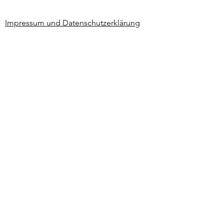
Neben dem Veteran
jetzt auch die
Impressum und Datenschutzerklärung