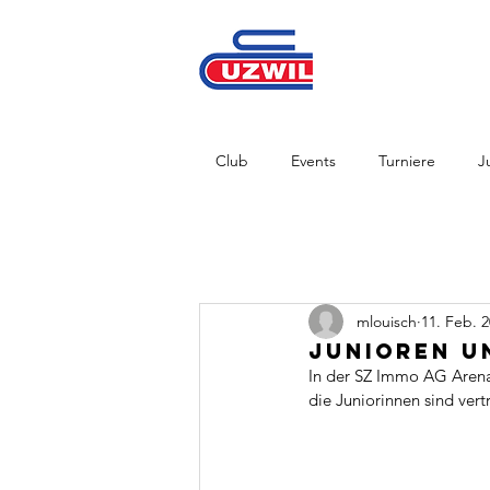
Club
Events
Turniere
J
mlouisch
11. Feb. 
Junioren u
In der SZ Immo AG Arena 
die Juniorinnen sind vert