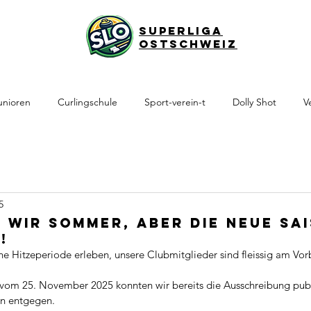
Superliga
Ostschweiz
unioren
Curlingschule
Sport-verein-t
Dolly Shot
V
5
 wir Sommer, aber die neue Sa
!
e Hitzeperiode erleben, unsere Clubmitglieder sind fleissig am Vor
vom 25. November 2025 konnten wir bereits die Ausschreibung publ
n entgegen.