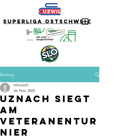
Superliga Ostschweiz
Beitrag
mlouisch
26. Nov. 2025
Uznach siegt
am
Veteranentur
nier