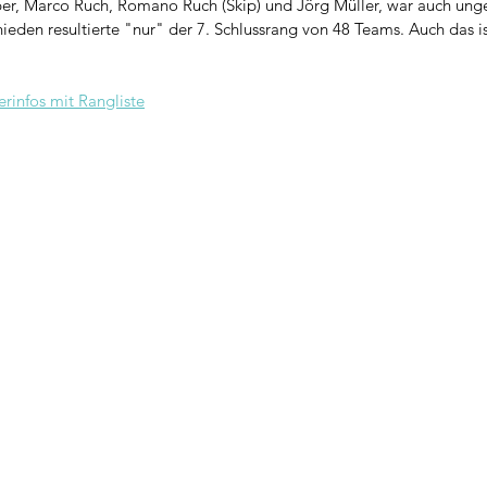
er, Marco Ruch, Romano Ruch (Skip) und Jörg Müller, war auch ung
eden resultierte "nur" der 7. Schlussrang von 48 Teams. Auch das is
erinfos mit Rangliste