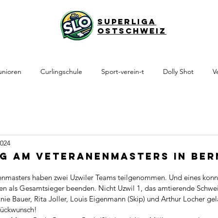
Superliga
Ostschweiz
unioren
Curlingschule
Sport-verein-t
Dolly Shot
V
2024
eg am Veteranenmasters in Ber
nmasters haben zwei Uzwiler Teams teilgenommen. Und eines konnt
elen als Gesamtsieger beenden. Nicht Uzwil 1, das amtierende Schwe
nie Bauer, Rita Joller, Louis Eigenmann (Skip) und Arthur Locher ge
lückwunsch! 