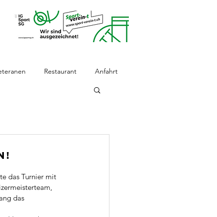
eteranen
Restaurant
Anfahrt
n!
e das Turnier mit 
izermeisterteam, 
lang das 