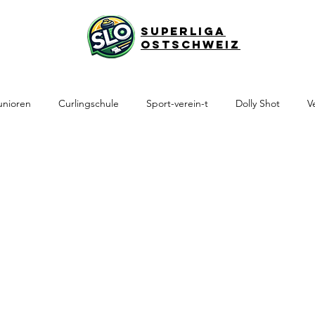
Superliga
Ostschweiz
unioren
Curlingschule
Sport-verein-t
Dolly Shot
V