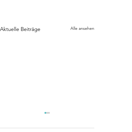
Alle ansehen
Aktuelle Beiträge
Eröffnungsturnier
Turnier
19. und 20.9.2026
sind fixi