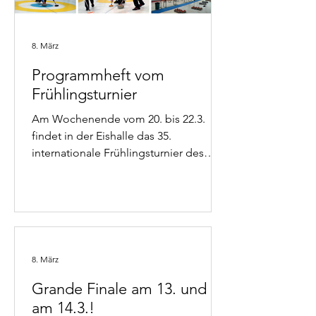
8. März
Programmheft vom
Frühlingsturnier
Am Wochenende vom 20. bis 22.3.
findet in der Eishalle das 35.
internationale Frühlingsturnier des
CCU statt. Dieses Jahr wird der
traditionelle Schlusspunkt der Saison
mit 24 Team durchgeführt. Das
Programmheft mit dem Spielplan und
allen Informationen zum Turnier finden
sich auf der Turnierseite. Wir freuen
8. März
uns die Curler aus nah und fern bei uns
Grande Finale am 13. und
begrüssen zu dürfen!
am 14.3.!