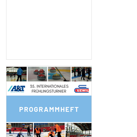
mit Esther Gamper, Armin Räbsamen,
Romano Ruch (Skip) und Jörg Müller
erreichte den tollen 2. Schlussrang!
Uzwil 2 mit Vitus Fust, Melanie Bauer,
Rita Joller, Turi Locher und Louis
Eigenmann (Skip) klassierte sich auf
dem 7. Platz. Am Turnier nahmen 48
Teams teil. Und