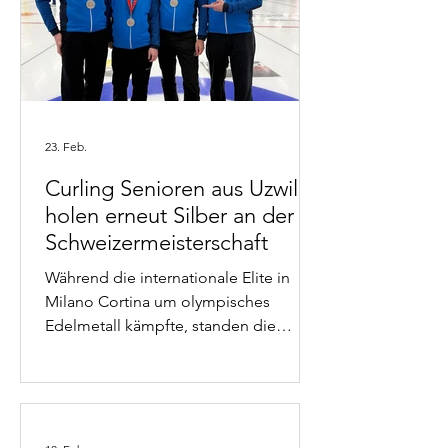
23. Feb.
Curling Senioren aus Uzwil
holen erneut Silber an der
Schweizermeisterschaft
Während die internationale Elite in
Milano Cortina um olympisches
Edelmetall kämpfte, standen die
Senioren des Curling Clubs Uzwil in
Genf im Zentrum des nationalen
Geschehens. Vom 19. bis 22. Februar
2026 wurden dort die Vorrunde und die
Finalspiele der Schweizermeisterschaft