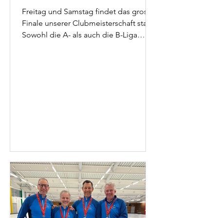
Freitag und Samstag findet das grosse
Finale unserer Clubmeisterschaft statt.
Sowohl die A- als auch die B-Liga
suchen unter den je acht qualifizierten
Teams den Meister. Die Titelverteidiger
der A-Liga konnten die Round Robin
unbesiegt beenden und sind somit die
Favoriten. Doch im Curling ist alles
möglich, Spannung ist garantiert! Der
Spielplan der Finalrunde und die
Resultate der Round Robin können
hier eingesehen werden. Die Resultate
der Finalrunde können hier aufger