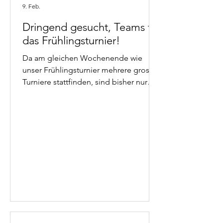
9. Feb.
Dringend gesucht, Teams für
das Frühlingsturnier!
Da am gleichen Wochenende wie
unser Frühlingsturnier mehrere grosse
Turniere stattfinden, sind bisher nur
wenige Anmeldungen eingegangen.
Es fehlen noch ein paar für die
minimale Anzahl von 24 Teams. Gerne
nehmen wir weitere Anmeldungen
entgegen! Es können sich auch
Einzelspieler melden, wir werden mit
diesen Teams bilden. Anmeldungen
und Kontaktaufnahmen bitte an
turniere(ät) curling-uzwil.ch Hier gehts
zur Turnierseite mit mehr Infos zum
Zeitplan