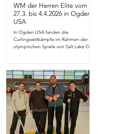
WM der Herren Elite vom
27.3. bis 4.4.2026 in Ogden,
USA
In Ogden USA fanden die
Curlingwettkämpfe im Rahmen der
olympischen Spiele von Salt Lake City
statt. Nun kehrt das Elitecurling dorthin
zurück. Mit der WM der Herren. Die
Schweiz wird durch das Team Hösli
vertreten. Hier gehts zur Homepage
mit den Resultaten