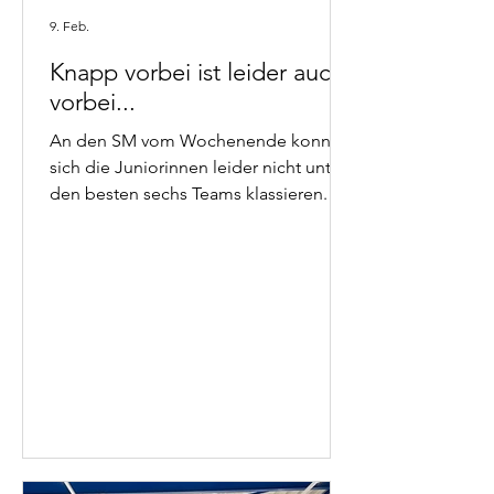
9. Feb.
Knapp vorbei ist leider auch
vorbei...
An den SM vom Wochenende konnten
sich die Juniorinnen leider nicht unter
den besten sechs Teams klassieren.
Somit sind sie trotz des besten DSC
Schnitts (44,81cm von 12 gewerteten
Steinen!) ausgeschieden. Ihren
nächsten Einsatz haben sie gleich ab
Freitag am Nachwuchscup in Basel.
Hier sind die Resultate davon zu
finden. Die Veteranen haben die
Gruppenphase überstanden, sind aber
in den 1/4 Finals am nachmaligen
Schweizermeister Küsnacht
gescheitert.