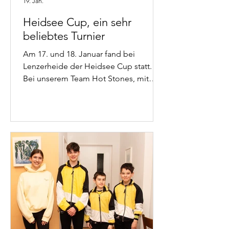
19. Jan.
Heidsee Cup, ein sehr
beliebtes Turnier
Am 17. und 18. Januar fand bei
Lenzerheide der Heidsee Cup statt.
Bei unserem Team Hot Stones, mit
Uschi und Thomas Hauser sowie Ruth
und Martin Camenzind eine sehr
beliebte Veranstaltung. Da sie
regelmässig auf den vordersten
Plätzen landen. Dieses Jahr konnten
sie alle vier Spiele gewinnen. Und
damit den Turniersieg holen.
Herzlichen Glückwunsch!