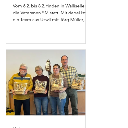
Vom 6.2. bis 8.2. finden in Wallisellen
die Veteranen SM statt. Mit dabei ist
ein Team aus Uzwil mit Jörg Müller,
Romano Ruch (Skip), Armin Räbsamen,
Esther Gamper und Marco Ruch.
Aufgrund der Resultate in den
vergangenen Jahren dürfen sie zum
Favoritenkreis gezählt werden. Hier
gehts zu den Resultaten der Veteranen.
Ebenfalls im Einsatz sind die
Juniorinnen mit Deborah Lüber, Alena
Trunz (Skip), Finja Trunz, Nelia Trunz
und Maja LaPorte. Sie haben Samstag
und Sonntag in Bade