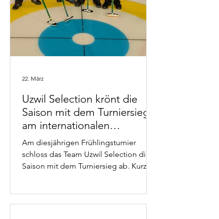
22. März
Uzwil Selection krönt die
Saison mit dem Turniersieg
am internationalen
Frühlingsturnier
Am diesjährigen Frühlingsturnier
schloss das Team Uzwil Selection die
Saison mit dem Turniersieg ab. Kurz
vor Weihnachten hatten sie das erste
Highlight mit dem Sieg in der
Ostschweizer Superliga. anfang März
konnten sie die Clubmeisterschaft in