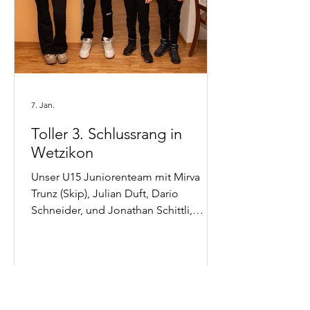
7. Jan.
Toller 3. Schlussrang in
Wetzikon
Unser U15 Juniorenteam mit Mirva
Trunz (Skip), Julian Duft, Dario
Schneider, und Jonathan Schittli,
konnte am U15 Turnier in Wetzikon
vom 4. Januar den tollen 3. Rang
erspielen. Herzlichen Glückwunsch!
Schlussrangliste vom U15 Trunier
Wetzikon. Das Turnier war mit 12
Teams gut besucht. Und vom CC