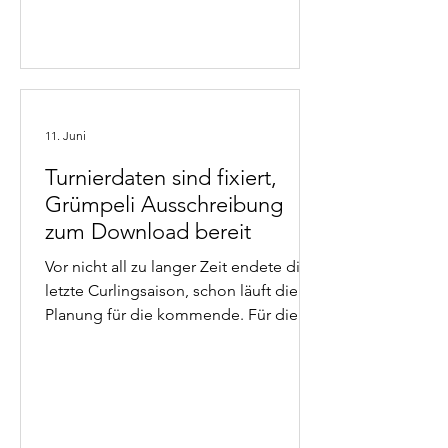
11. Juni
Turnierdaten sind fixiert,
Grümpeli Ausschreibung
zum Download bereit
Vor nicht all zu langer Zeit endete die
letzte Curlingsaison, schon läuft die
Planung für die kommende. Für die
Turniere wurden bereits die Daten
fixiert. Neben dem Veteranenturnier ist
jetzt auch die Ausschreibung für das
Grümpeli zum Download bereit. Bei
bei diesen sehr beliebten Turnieren