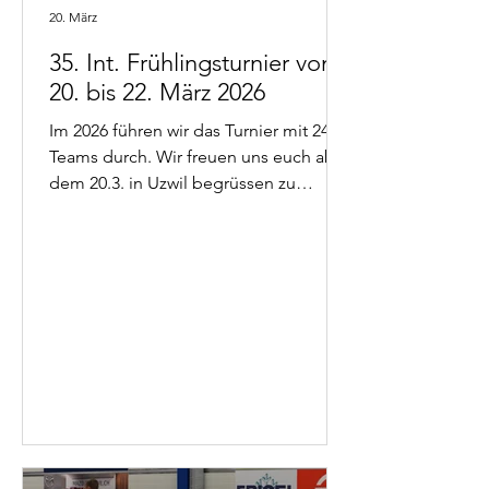
beeidruckender Manier erringen. Und
20. März
mit dem Sieg in der Uzehalle
35. Int. Frühlingsturnier vom
erreichten sie das Tripple! Herzlichen
20. bis 22. März 2026
Glückwunsch an Rolf Bruggmann
(Skip), Beni Kuhn, Fabian Bock und
Im 2026 führen wir das Turnier mit 24
Reto Schlegel! Hier gehts zur Rangliste
Teams durch. Wir freuen uns euch ab
und zu mehr Bildern Das
dem 20.3. in Uzwil begrüssen zu
dürfen! ​ Aktuelle Resultate und
Rangliste ​ Programmheft mit den
Spielzeiten zum Download